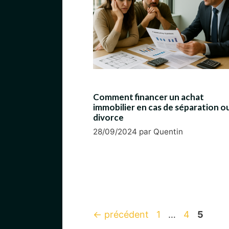
Comment financer un achat
immobilier en cas de séparation o
divorce
28/09/2024
par
Quentin
Page
Page
Page
←
précédent
1
…
4
5