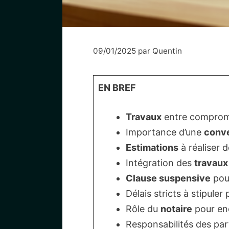
09/01/2025
par
Quentin
EN BREF
Travaux
entre compromis
Importance d’une
conve
Estimations
à réaliser d
Intégration des
travaux
Clause suspensive
pour
Délais stricts à stipuler 
Rôle du
notaire
pour enc
Responsabilités des par